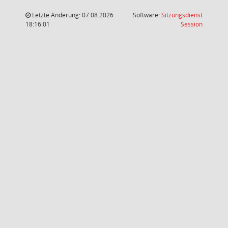
Letzte Änderung: 07.08.2026
Software:
Sitzungsdienst
(Wird in
18:16:01
Session