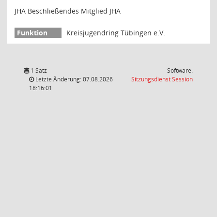
JHA Beschließendes Mitglied JHA
Kreisjugendring Tübingen e.V.
1 Satz
Software:
(Wird in
Letzte Änderung: 07.08.2026
Sitzungsdienst
Session
18:16:01