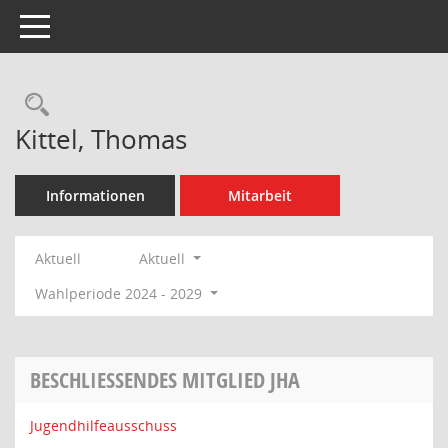
Toggle navigation
Rechercheauswahl
Kittel, Thomas
Informationen
Mitarbeit
Aktuell
Aktuell
Wahlperiode 2024 - 2029
BESCHLIESSENDES MITGLIED JHA
Jugendhilfeausschuss