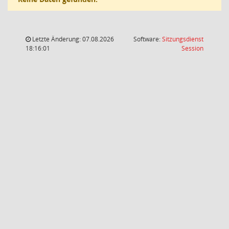
Letzte Änderung: 07.08.2026
Software:
Sitzungsdienst
(Wird in
18:16:01
Session