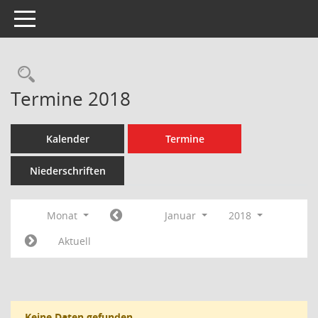
Toggle navigation
Rechercheauswahl
Termine 2018
Kalender
Termine
Niederschriften
Monat
Januar
2018
Aktuell
Keine Daten gefunden.