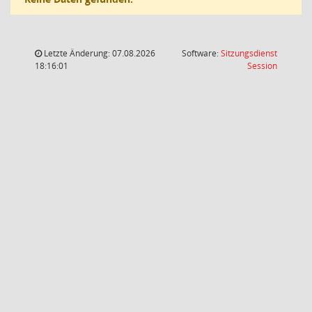
Letzte Änderung: 07.08.2026
Software:
Sitzungsdienst
(Wird in
18:16:01
Session