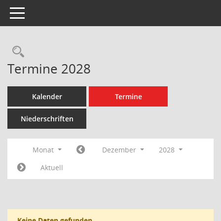
Toggle navigation
Rechercheauswahl
Termine 2028
Kalender
Termine
Niederschriften
Monat
Dezember
2028
Aktuell
Keine Daten gefunden.