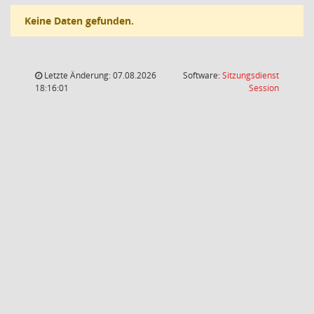
Keine Daten gefunden.
Letzte Änderung: 07.08.2026
Software:
Sitzungsdienst
(Wird in
18:16:01
Session