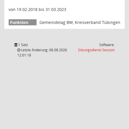
von 19.02.2018 bis 31.03.2023
Gemeindetag BW, Kreisverband Tübingen
1 Satz
Software:
(Wird in
Letzte Änderung: 06.08.2026
Sitzungsdienst
Session
12:01:18