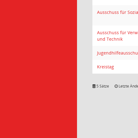
Ausschuss für Sozia
Ausschuss für Verw
und Technik
Jugendhilfeausschu
Kreistag
5 Sätze
Letzte Ände