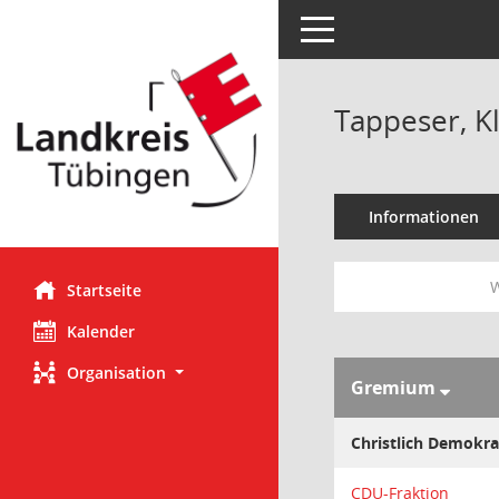
Toggle navigation
Tappeser, K
Informationen
W
Startseite
Kalender
Organisation
Gremium
Christlich Demokra
CDU-Fraktion