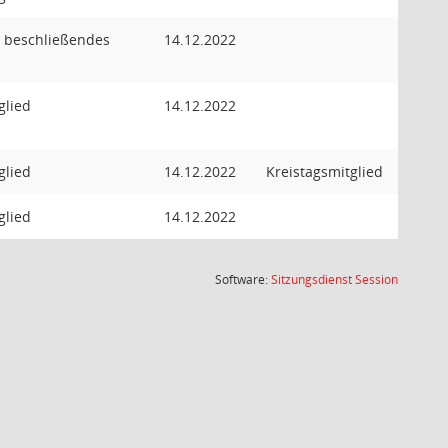
s beschließendes
14.12.2022
glied
14.12.2022
glied
14.12.2022
Kreistagsmitglied
glied
14.12.2022
(Wird in
Software:
Sitzungsdienst
Session