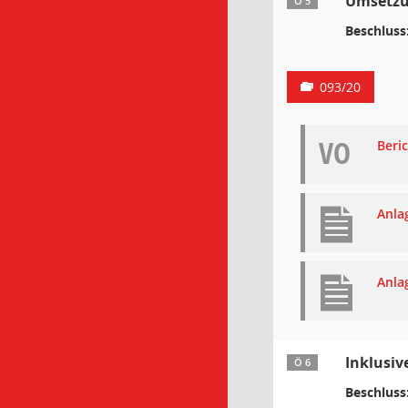
Umsetzun
Ö 5
Beschluss
093/20
VO
Beri
Anla
Anla
Inklusiv
Ö 6
Beschluss