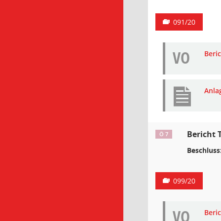
091/20
VO
Beri
Anla
Bericht 
Ö 7
Beschluss
099/20
VO
Beri