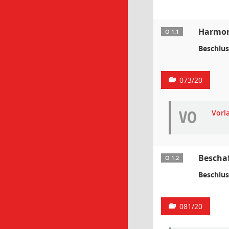
Harmoni
Ö 1.1
Beschlus
073/20
VO
Vorl
Bescha
Ö 1.2
Beschlus
081/20