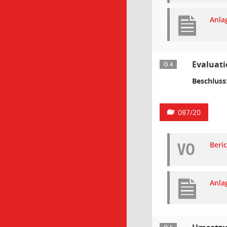
Anla
Evaluati
Ö 4
Beschluss
087/20
VO
Beri
Anla