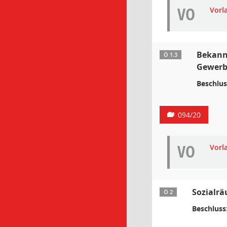
VO
Vorl
Bekann
Ö 1.3
Gewerbl
Beschlus
094/20
VO
Vorl
Sozialrä
Ö 2
Beschluss