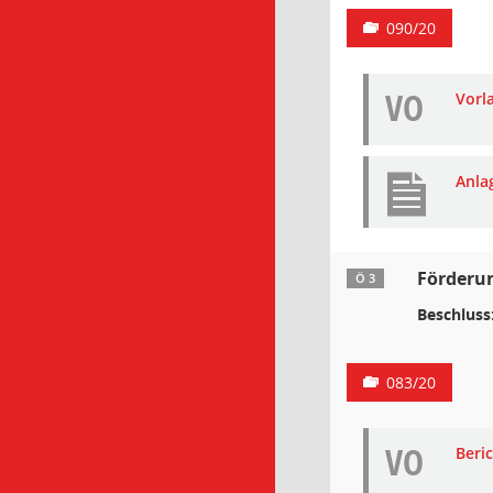
090/20
VO
Vorl
Anla
Förderun
Ö 3
Beschluss
083/20
VO
Beri