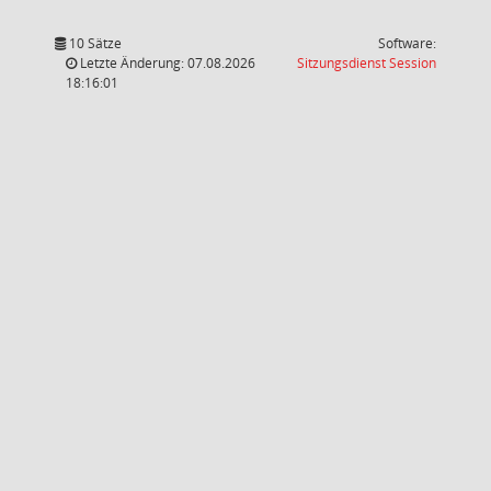
10 Sätze
Software:
(Wird in
Letzte Änderung: 07.08.2026
Sitzungsdienst
Session
18:16:01