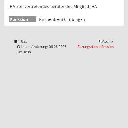
JHA Stellvertretendes beratendes Mitglied JHA
Kirchenbezirk Tübingen
1 Satz
Software:
(Wird in
Letzte Änderung: 06.08.2026
Sitzungsdienst
Session
18:16:05