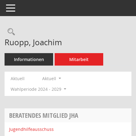
Toggle navigation
Rechercheauswahl
Ruopp, Joachim
Informationen
Mitarbeit
Aktuell
Aktuell
Wahlperiode 2024 - 2029
BERATENDES MITGLIED JHA
Jugendhilfeausschuss