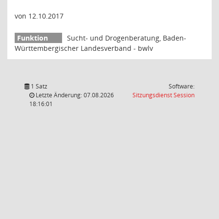
von 12.10.2017
Sucht- und Drogenberatung, Baden-
Württembergischer Landesverband - bwlv
1 Satz
Software:
(Wird in
Letzte Änderung: 07.08.2026
Sitzungsdienst
Session
18:16:01