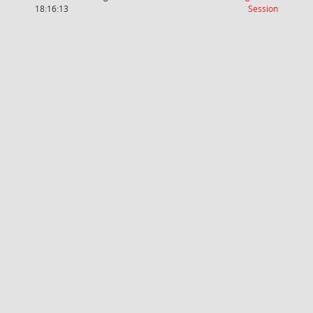
(Wird in
18:16:13
Session