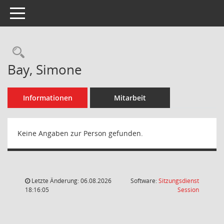
Toggle navigation
Rechercheauswahl
Bay, Simone
Informationen
Mitarbeit
Keine Angaben zur Person gefunden.
Letzte Änderung: 06.08.2026
Software:
Sitzungsdienst
(Wird in
18:16:05
Session