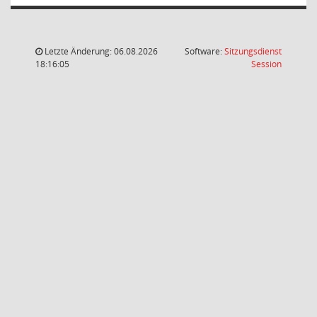
Letzte Änderung: 06.08.2026
Software:
Sitzungsdienst
(Wird in
18:16:05
Session