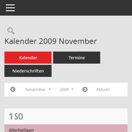
Toggle navigation
Rechercheauswahl
Kalender 2009 November
Kalender
Termine
Niederschriften
November
2009
Aktuell
1
SO
Allerheiligen