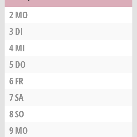
2
MO
3
DI
4
MI
5
DO
6
FR
7
SA
8
SO
9
MO