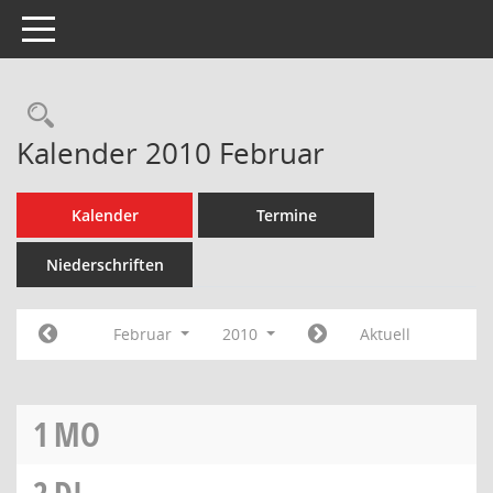
Toggle navigation
Rechercheauswahl
Kalender 2010 Februar
Kalender
Termine
Niederschriften
Februar
2010
Aktuell
1
MO