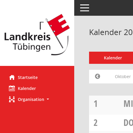
Toggle navigation
Kalender 2
Kalender
Oktober
Startseite
Kalender
Organisation
1
M
2
D