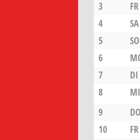
3
FR
4
SA
5
SO
6
M
7
DI
8
M
9
D
10
FR