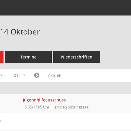
014 Oktober
Termine
Niederschriften
2014
Aktuell
I
Jugendhilfeausschuss
15:05-17:05 Uhr
großen Sitzungssaal
O