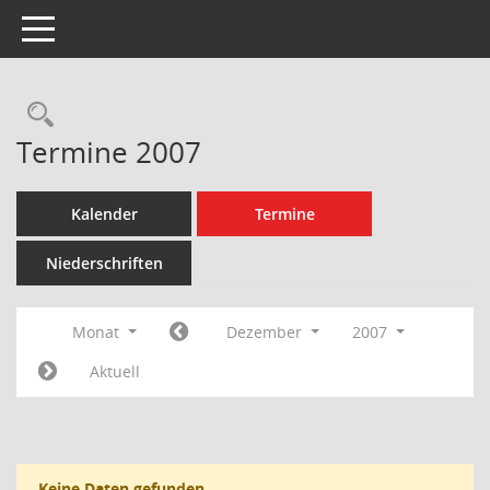
Toggle navigation
Rechercheauswahl
Termine 2007
Kalender
Termine
Niederschriften
Monat
Dezember
2007
Aktuell
Keine Daten gefunden.