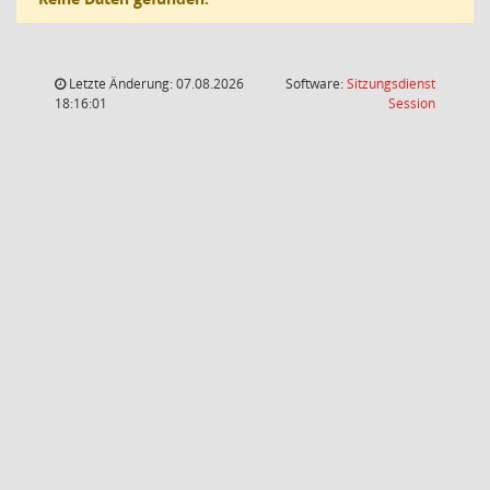
Letzte Änderung: 07.08.2026
Software:
Sitzungsdienst
(Wird in
18:16:01
Session