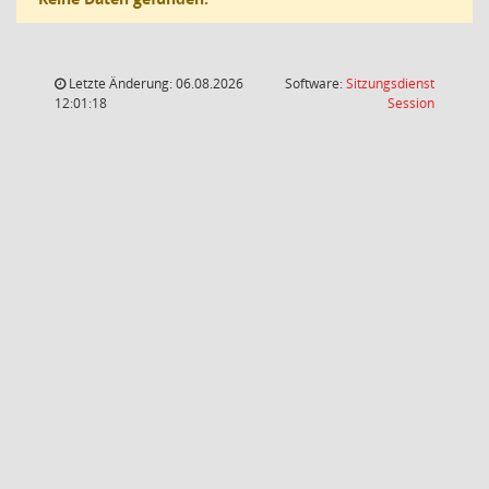
Letzte Änderung: 06.08.2026
Software:
Sitzungsdienst
(Wird in
12:01:18
Session