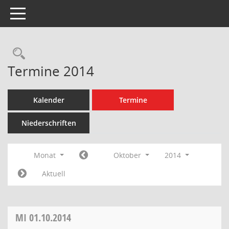
Toggle navigation
Rechercheauswahl
Termine 2014
Kalender
Termine
Niederschriften
Monat
Oktober
2014
Aktuell
MI
01.10.2014