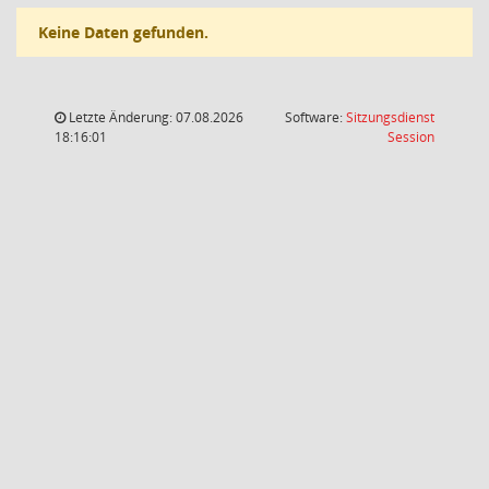
Keine Daten gefunden.
Letzte Änderung: 07.08.2026
Software:
Sitzungsdienst
(Wird in
18:16:01
Session