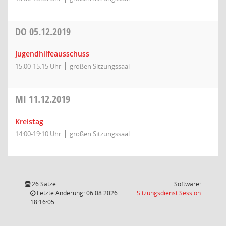
DO
05.12.2019
Jugendhilfeausschuss
15:00-15:15 Uhr
großen Sitzungssaal
MI
11.12.2019
Kreistag
14:00-19:10 Uhr
großen Sitzungssaal
26 Sätze
Software:
(Wird in
Letzte Änderung: 06.08.2026
Sitzungsdienst
Session
18:16:05