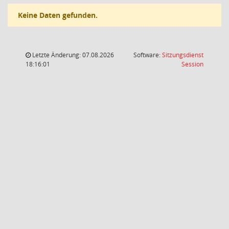
Keine Daten gefunden.
Letzte Änderung: 07.08.2026
Software:
Sitzungsdienst
(Wird in
18:16:01
Session