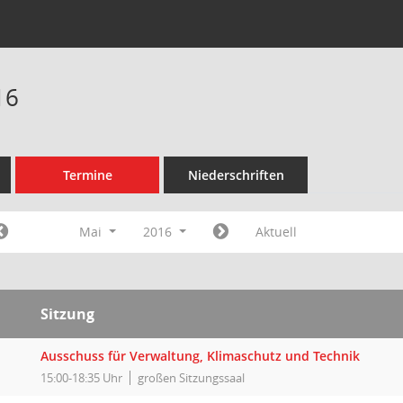
16
Termine
Niederschriften
Mai
2016
Aktuell
Sitzung
Ausschuss für Verwaltung, Klimaschutz und Technik
15:00-18:35 Uhr
großen Sitzungssaal