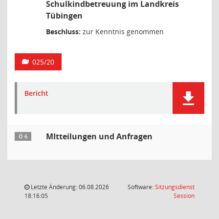
Schulkindbetreuung im Landkreis
Tübingen
Beschluss:
zur Kenntnis genommen
025/20
Bericht
MItteilungen und Anfragen
Ö 6
Letzte Änderung: 06.08.2026
Software:
Sitzungsdienst
(Wird in
18:16:05
Session