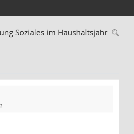
ng Soziales im Haushaltsjahr
Rec
22