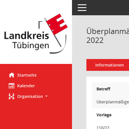
Toggle navigation
Überplanmäß
2022
Informationen
Startseite
Kalender
Betreff
Organisation
Überplanmäßige 
Vorlage
110/22