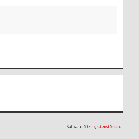
(Wird in
Software:
Sitzungsdienst
Session