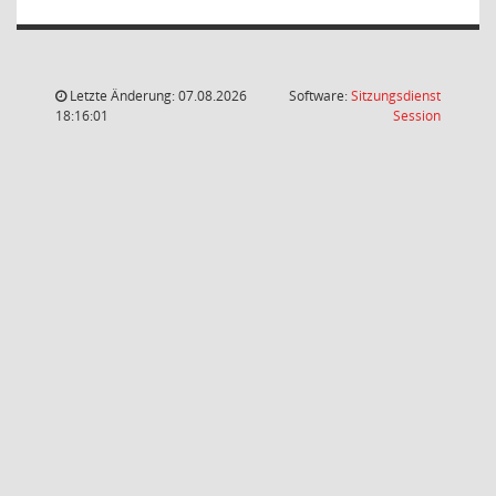
Letzte Änderung: 07.08.2026
Software:
Sitzungsdienst
(Wird in
18:16:01
Session