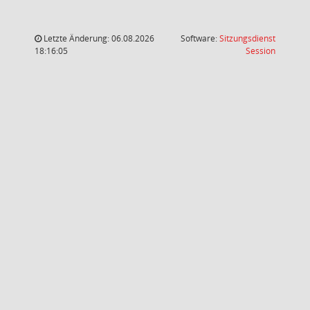
Letzte Änderung: 06.08.2026
Software:
Sitzungsdienst
(Wird in
18:16:05
Session