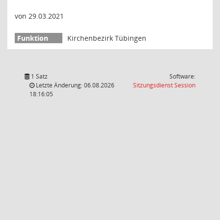
von 29.03.2021
Kirchenbezirk Tübingen
1 Satz
Software:
(Wird in
Letzte Änderung: 06.08.2026
Sitzungsdienst
Session
18:16:05