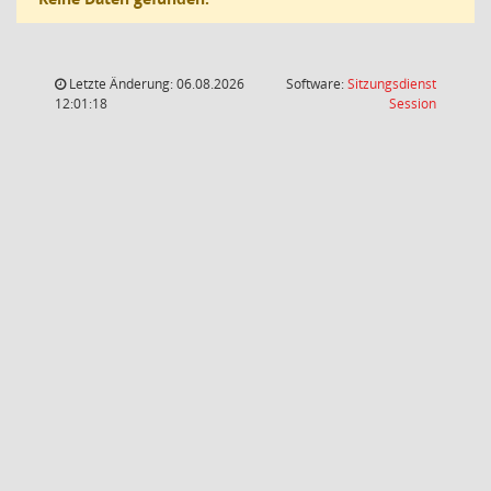
Letzte Änderung: 06.08.2026
Software:
Sitzungsdienst
(Wird in
12:01:18
Session