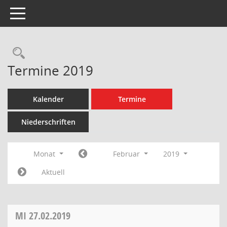
Toggle navigation
Rechercheauswahl
Termine 2019
Kalender
Termine
Niederschriften
Monat
Februar
2019
Aktuell
MI
27.02.2019