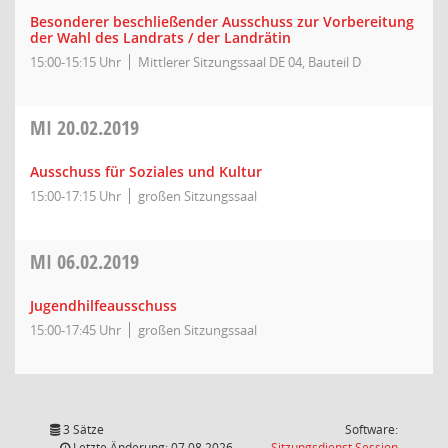
Besonderer beschließender Ausschuss zur Vorbereitung
der Wahl des Landrats / der Landrätin
15:00-15:15 Uhr
Mittlerer Sitzungssaal DE 04, Bauteil D
MI
20.02.2019
Ausschuss für Soziales und Kultur
15:00-17:15 Uhr
großen Sitzungssaal
MI
06.02.2019
Jugendhilfeausschuss
15:00-17:45 Uhr
großen Sitzungssaal
3 Sätze
Software:
(Wird in
Letzte Änderung: 07.08.2026
Sitzungsdienst
Session