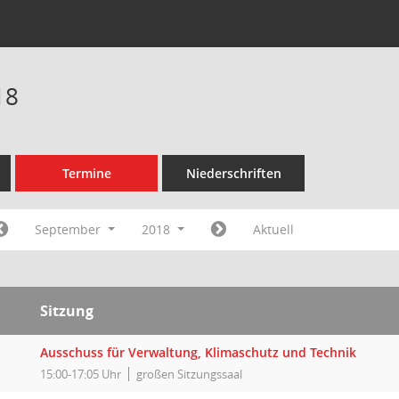
18
Termine
Niederschriften
September
2018
Aktuell
Sitzung
Ausschuss für Verwaltung, Klimaschutz und Technik
15:00-17:05 Uhr
großen Sitzungssaal