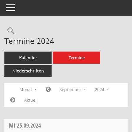
Toggle navigation
Rechercheauswahl
Termine 2024
Kalender
Termine
Niederschriften
Monat
September
2024
Aktuell
MI
25.09.2024