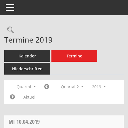
Toggle navigation
Rechercheauswahl
Termine 2019
Kalender
Termine
Niederschriften
Quartal
Quartal 2
2019
Aktuell
MI
10.04.2019