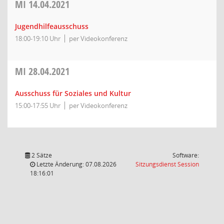
MI
14.04.2021
Jugendhilfeausschuss
18:00-19:10 Uhr
per Videokonferenz
MI
28.04.2021
Ausschuss für Soziales und Kultur
15:00-17:55 Uhr
per Videokonferenz
2 Sätze
Software:
(Wird in
Letzte Änderung: 07.08.2026
Sitzungsdienst
Session
18:16:01