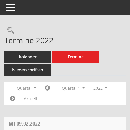
Toggle navigation
Rechercheauswahl
Termine 2022
Kalender
Termine
Niederschriften
Quartal
Quartal 1
2022
Aktuell
MI
09.02.2022