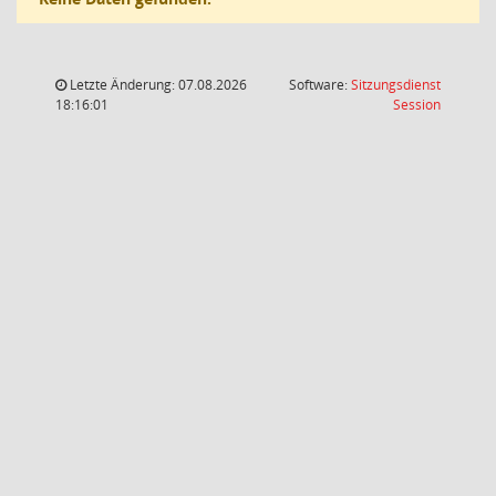
Letzte Änderung: 07.08.2026
Software:
Sitzungsdienst
(Wird in
18:16:01
Session