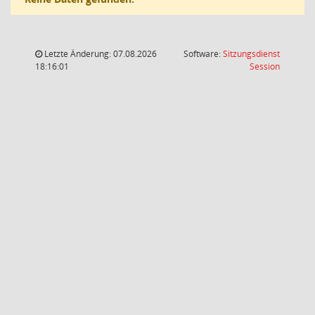
Letzte Änderung: 07.08.2026
Software:
Sitzungsdienst
(Wird in
18:16:01
Session