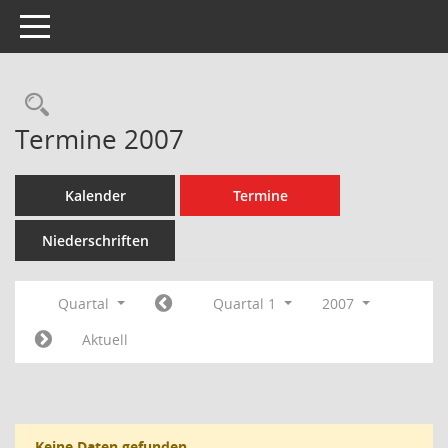
Toggle navigation
Rechercheauswahl
Termine 2007
Kalender
Termine
Niederschriften
Quartal
Quartal 1
2007
Aktuell
Keine Daten gefunden.