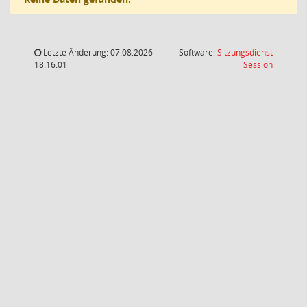
Letzte Änderung: 07.08.2026
Software:
Sitzungsdienst
(Wird in
18:16:01
Session