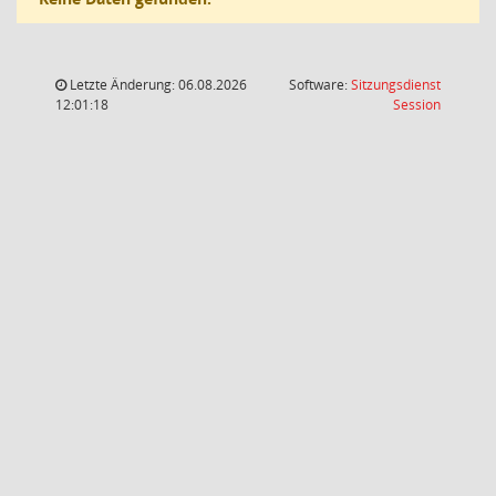
Letzte Änderung: 06.08.2026
Software:
Sitzungsdienst
(Wird in
12:01:18
Session