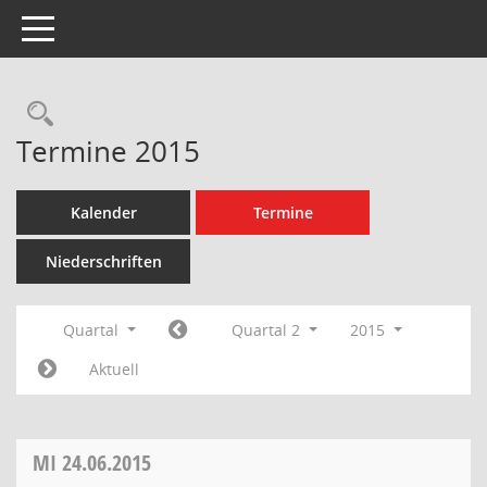
Toggle navigation
Rechercheauswahl
Termine 2015
Kalender
Termine
Niederschriften
Quartal
Quartal 2
2015
Aktuell
MI
24.06.2015