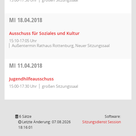
15:00-17:30 Uhr
großen Sitzungssaal
MI
18.04.2018
Ausschuss für Soziales und Kultur
15:10-17:05 Uhr
Außentermin Rathaus Rottenburg, Neuer Sitzungssaal
MI
11.04.2018
Jugendhilfeausschuss
15:00-17:30 Uhr
großen Sitzungssaal
6 Sätze
Software:
(Wird in
Letzte Änderung: 07.08.2026
Sitzungsdienst
Session
18:16:01