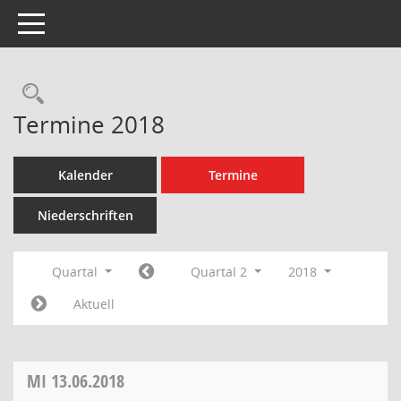
Toggle navigation
Rechercheauswahl
Termine 2018
Kalender
Termine
Niederschriften
Quartal
Quartal 2
2018
Aktuell
MI
13.06.2018