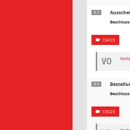
Aussche
Ö 7
Beschluss
134/23
VO
Vorl
Bestellu
Ö 8
Beschluss
135/23