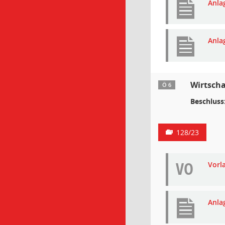
Anla
Anla
Wirtscha
Ö 6
Beschluss
128/23
VO
Vorl
Anla