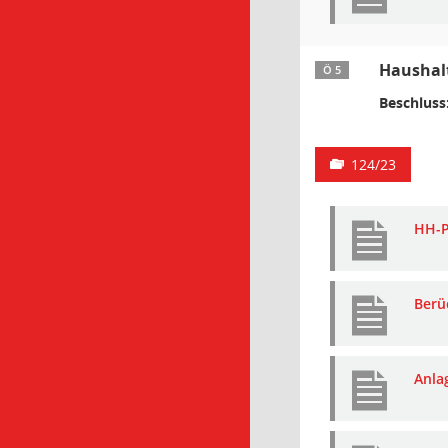
Haushalt
Ö 5
Beschluss
124/23
HH-P
Berü
Anla