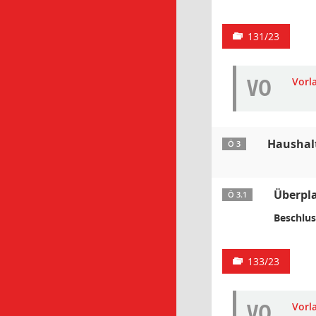
131/23
VO
Vorl
Haushal
Ö 3
Überpl
Ö 3.1
Beschlus
133/23
VO
Vorl