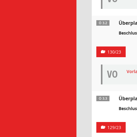
Überpla
Ö 3.2
Beschlus
130/23
VO
Vorl
Überpla
Ö 3.3
Beschlus
129/23