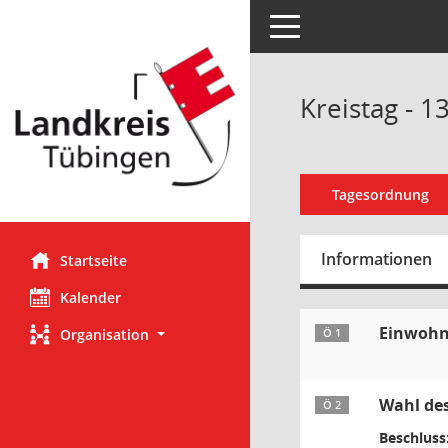
Toggle navigation
Kreistag - 1
Tagesordnung
Informationen
Startseite
Kalender
Einwohn
Organisation
Ö 1
Wahl des
Ö 2
Beschluss