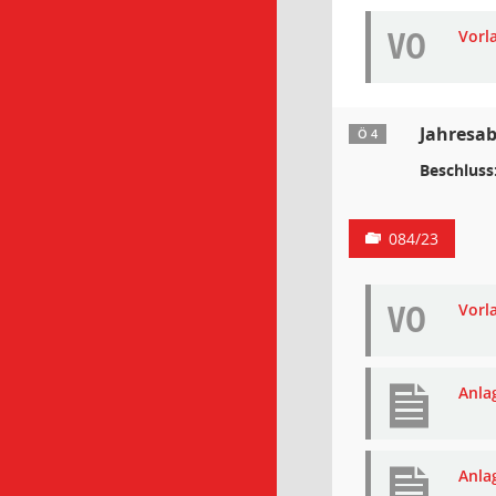
VO
Vorl
Jahresab
Ö 4
Beschluss
084/23
VO
Vorl
Anla
Anla